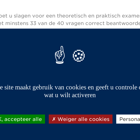
oet u slagen voor een theoretisch en praktisch exame
moet minstens 33 van de 40 vragen correct beantwoord
van 4 uur, waarvan minimaal 2 uur op de openbare weg,
estaande uit een test op privéterrein. U kunt dit exam
de rijschool.
or deze categorie.
1961 mogen zonder rijbewijs rijden.
e site maakt gebruik van cookies en geeft u controle 
wat u wilt activeren
ele auto's gelden ook voor auto's zonder rijbewijs. 
, accepteer alle
Weiger alle cookies
Persona
n zoals de bestuurder van een traditioneel voertuig e
ereserveerde rijstroken. De Aixam kan ook niet worde
agen, maar wel een veiligheidsgordel.