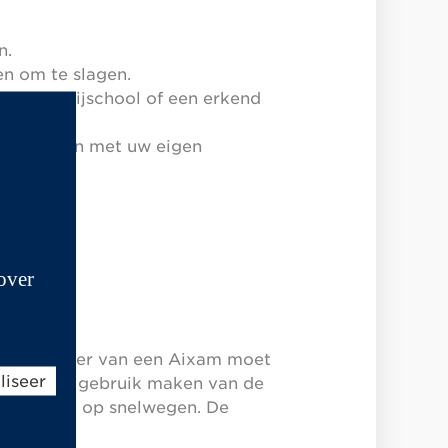
n.
en om te slagen.
 in een rijschool of een erkend
en afleggen met uw eigen
over
De bestuurder van een Aixam moet
liseer
n kan geen gebruik maken van de
n gebruikt op snelwegen. De