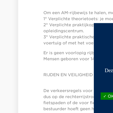
Om een AM-rijbewijs te halen, m
1° Verplichte theorietoets: je 
2° Verplichte praktijkopleiding 
opleidingscentrum.
3° Verplichte praktische test: b
voertuig of met het voertuig van 
Er is geen voorlopig rijbewijs vo
Mensen geboren voor 14 februari 
Dez
RIJDEN EN VEILIGHEID
De verkeersregels voor tradition
OK
dus op de rechterrijstrook rijde
fietspaden of de voor fietsers g
bestuurder hoeft geen helm te dr