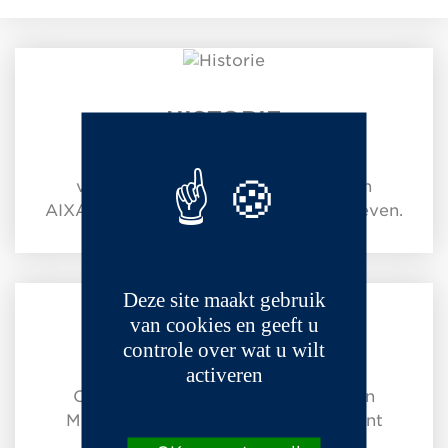
HISTORIE
Ontdek vanaf 1975 tot heden de
voertuigen die de geschiedenis van
AIXAM-MEGA-merken hebben geschreven.
Deze site maakt gebruik
van cookies en geeft u
controle over wat u wilt
MEGA
activeren
Ontdek het fantastische verhaal van
MEGA by AIXAM met zijn assortiment
raceauto's en personenauto's.