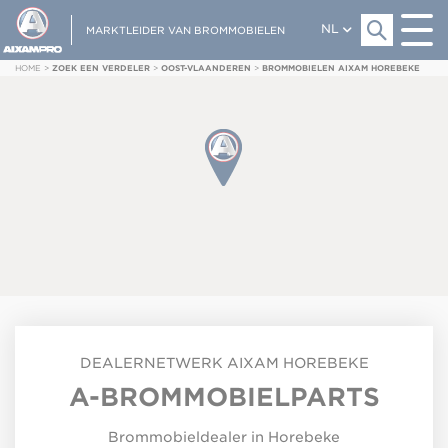
NL
MARKTLEIDER VAN BROMMOBIELEN
HOME
>
ZOEK EEN VERDELER
>
OOST-VLAANDEREN
>
BROMMOBIELEN AIXAM HOREBEKE
DEALERNETWERK
AIXAM
HOREBEKE
A-BROMMOBIELPARTS
Brommobieldealer in Horebeke