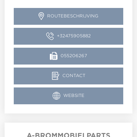
ROUTEBESCHRIJVING
+32475905882
055206267
CONTACT
WEBSITE
A-BROMMOBIELPARTS