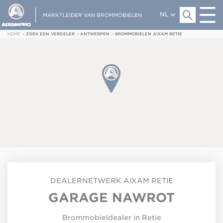
NL
MARKTLEIDER VAN BROMMOBIELEN
HOME
>
ZOEK EEN VERDELER
>
ANTWERPEN
>
BROMMOBIELEN AIXAM RETIE
DEALERNETWERK
AIXAM
RETIE
GARAGE NAWROT
Brommobieldealer in Retie