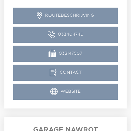
ROUTEBESCHRIJVING
033404740
033147507
CONTACT
WEBSITE
GARAGE NAWROT