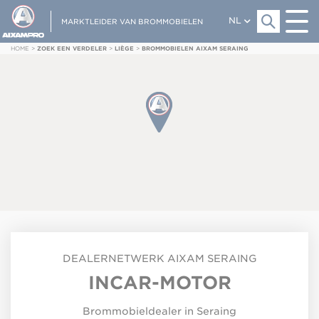
NL
MARKTLEIDER VAN BROMMOBIELEN
HOME
>
ZOEK EEN VERDELER
>
LIÈGE
>
BROMMOBIELEN AIXAM SERAING
DEALERNETWERK
AIXAM
SERAING
INCAR-MOTOR
Brommobieldealer in Seraing