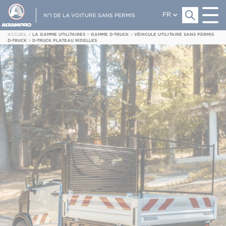
FR
N°1 DE LA VOITURE SANS PERMIS
ACCUEIL
>
LA GAMME UTILITAIRES
>
GAMME D-TRUCK
>
VÉHICULE UTILITAIRE SANS PERMIS
D-TRUCK
>
D-TRUCK PLATEAU RIDELLES