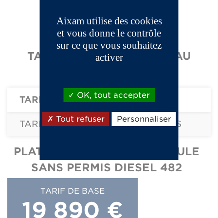
Aixam utilise des cookies
et vous donne le contrôle
sur ce que vous souhaitez
TARIFS - D-TRUCK PLATEAU
activer
RIDELLES -
OK, tout accepter
TARIF DE BASE
Tout refuser
Personnaliser
TARIF ÉQUIPEMENTS ET OPTIONS
PLATEAU RIDELLES - VÉHICULE
SANS PERMIS DIESEL 482
TARIF DE BASE
19 890 €