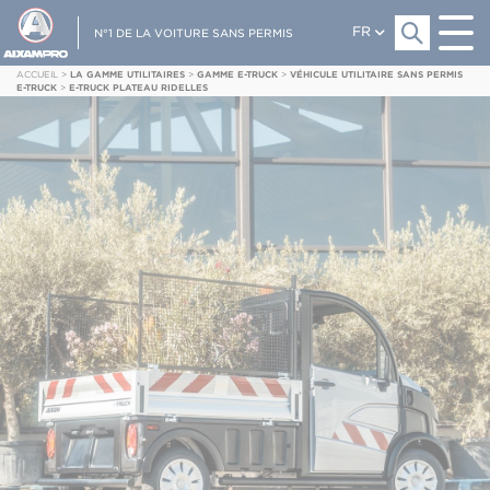
FR
N°1 DE LA VOITURE SANS PERMIS
ACCUEIL
>
LA GAMME UTILITAIRES
>
GAMME E-TRUCK
>
VÉHICULE UTILITAIRE SANS PERMIS
E-TRUCK
>
E-TRUCK PLATEAU RIDELLES