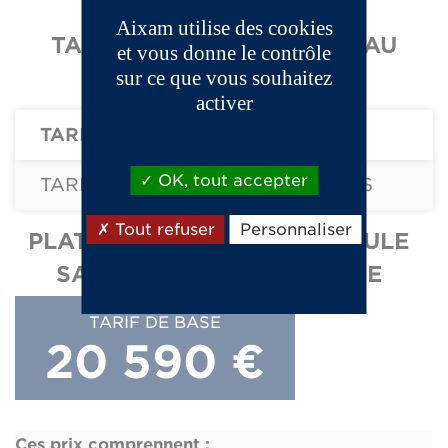
Aixam utilise des cookies
TARIFS -
-TRUCK PLATEAU
et vous donne le contrôle
RIDELLES -
sur ce que vous souhaitez
activer
TARIF DE BASE
OK, tout accepter
TARIF ÉQUIPEMENTS ET OPTIONS
Tout refuser
Personnaliser
PLATEAU RIDELLES - VÉHICULE
SANS PERMIS ELECTRIQUE
TARIF DE BASE
20 590 €
Ces prix comprennent :