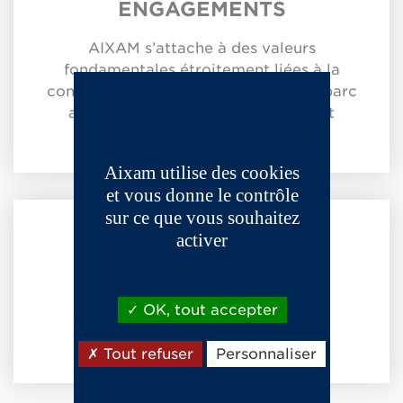
ENGAGEMENTS
AIXAM s’attache à des valeurs
fondamentales étroitement liées à la
conjoncture, la réalité du marché, le parc
automobile, ainsi que la mobilité et
l’écologie.
Aixam utilise des cookies
et vous donne le contrôle
sur ce que vous souhaitez
activer
HISTOIRE
De 1975 à nos jours, retrouvez les
OK, tout accepter
véhicules qui ont fait l’histoire des
marques AIXAM-MEGA.
Tout refuser
Personnaliser