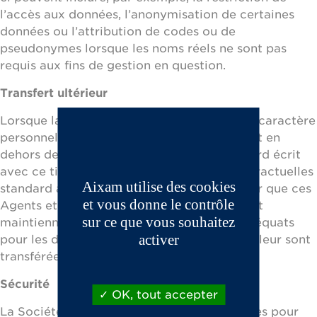
l’accès aux données, l’anonymisation de certaines
données ou l’attribution de codes ou de
pseudonymes lorsque les noms réels ne sont pas
requis aux fins de gestion en question.
Transfert ultérieur
Lorsque la Société transfère des données à caractère
personnel à un Tiers ou à un Tiers non-agent en
dehors de l’UE, la Société conclura un accord écrit
avec ce tiers, qui intégrera les clauses contractuelles
Aixam utilise des cookies
standard adoptées par l’UE aux fins d’établir que ces
et vous donne le contrôle
Agents et les Tiers non-agents établissent et
sur ce que vous souhaitez
maintiennent des niveaux de protection adéquats
activer
pour les données à caractère personnel qui leur sont
transférées.
Sécurité
OK, tout accepter
La Société prendra des mesures raisonnables pour