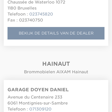
Chaussée de Waterloo 1072
1180
Bruxelles
Telefoon :
023745820
Fax : 023740750
BEKIJK DE DETAILS VAN DE DEALER
HAINAUT
Brommobielen AIXAM Hainaut
GARAGE DOYEN DANIEL
Avenue du Centenaire 233
6061
Montignies-sur-Sambre
Telefoon :
071309120