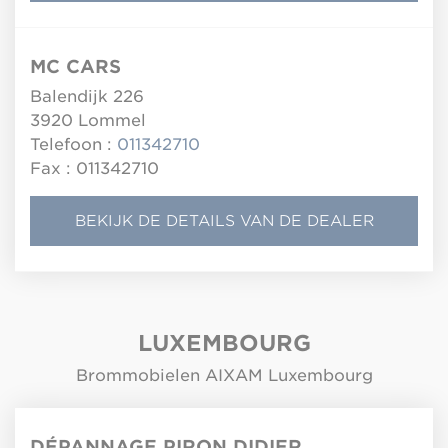
MC CARS
Balendijk 226
3920
Lommel
Telefoon :
011342710
Fax : 011342710
BEKIJK DE DETAILS VAN DE DEALER
LUXEMBOURG
Brommobielen AIXAM Luxembourg
DÉPANNAGE PIRON DIDIER