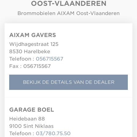
OOST-VLAANDEREN
Brommobielen AIXAM Oost-Vlaanderen
AIXAM GAVERS
Wijdhagestraat 125
8530
Harelbeke
Telefoon :
056715567
Fax : 056715567
BEKIJK DE DETAILS VAN DE DEALER
GARAGE BOEL
Heidebaan 88
9100
Sint Niklaas
Telefoon :
03/780.75.50