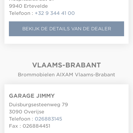
9940
Ertevelde
Telefoon :
+32 9 344 41 00
BEKIJK DE DETAILS VAN DE DEALER
VLAAMS-BRABANT
Brommobielen AIXAM Vlaams-Brabant
GARAGE JIMMY
Duisburgsesteenweg 79
3090
Overijse
Telefoon :
026883145
Fax : 026884451