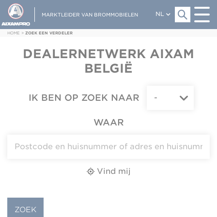
NL
MARKTLEIDER VAN BROMMOBIELEN
HOME
>
ZOEK EEN VERDELER
DEALERNETWERK AIXAM
BELGIË
IK BEN OP ZOEK NAAR
WAAR
Vind mij