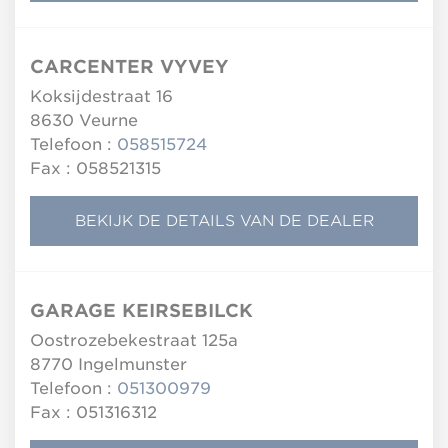
CARCENTER VYVEY
Koksijdestraat 16
8630
Veurne
Telefoon :
058515724
Fax : 058521315
BEKIJK DE DETAILS VAN DE DEALER
GARAGE KEIRSEBILCK
Oostrozebekestraat 125a
8770
Ingelmunster
Telefoon :
051300979
Fax : 051316312