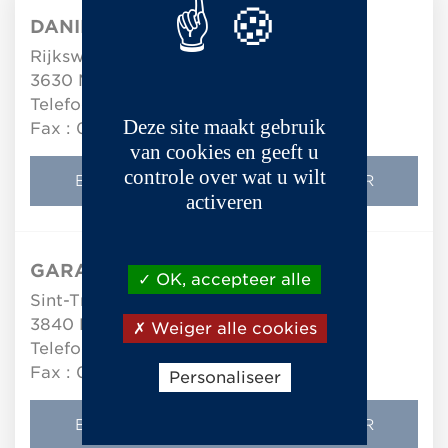
DANIËLS KAREL
Rijksweg 648
3630
Maasmechelen
Telefoon :
089764146
Deze site maakt gebruik
Fax : 089773376
van cookies en geeft u
controle over wat u wilt
BEKIJK DE DETAILS VAN DE DEALER
activeren
GARAGE LAMBRECHTS
OK, accepteer alle
Sint-Truidersteenweg 433
3840
Hoepertingen (Borgloon)
Weiger alle cookies
Telefoon :
012741406
Fax : 012671593
Personaliseer
BEKIJK DE DETAILS VAN DE DEALER