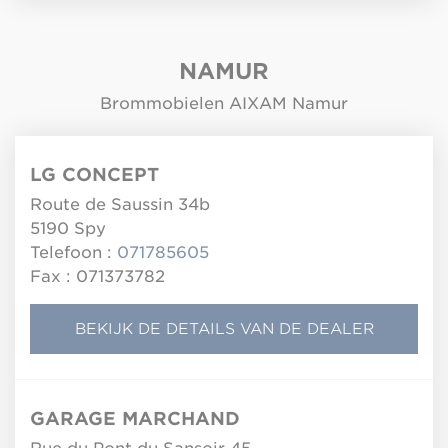
NAMUR
Brommobielen AIXAM Namur
LG CONCEPT
Route de Saussin 34b
5190
Spy
Telefoon :
071785605
Fax : 071373782
BEKIJK DE DETAILS VAN DE DEALER
GARAGE MARCHAND