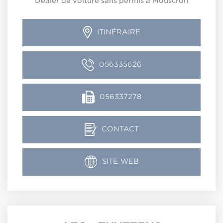
Dealer de voiture sans permis à Mouscron
ITINÉRAIRE
056335626
056337278
CONTACT
SITE WEB