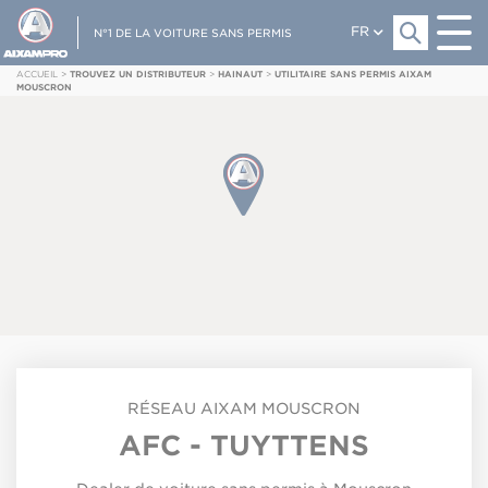
FR
N°1 DE LA VOITURE SANS PERMIS
ACCUEIL
>
TROUVEZ UN DISTRIBUTEUR
>
HAINAUT
>
UTILITAIRE SANS PERMIS AIXAM
MOUSCRON
RÉSEAU
AIXAM
MOUSCRON
AFC - TUYTTENS