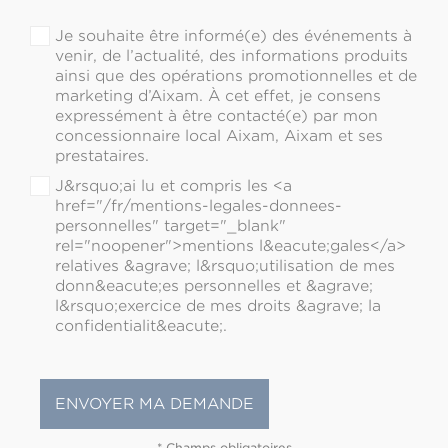
Je souhaite être informé(e) des événements à
venir, de l’actualité, des informations produits
ainsi que des opérations promotionnelles et de
marketing d’Aixam. À cet effet, je consens
expressément à être contacté(e) par mon
concessionnaire local Aixam, Aixam et ses
prestataires.
J&rsquo;ai lu et compris les <a
href="/fr/mentions-legales-donnees-
personnelles" target="_blank"
rel="noopener">mentions l&eacute;gales</a>
relatives &agrave; l&rsquo;utilisation de mes
donn&eacute;es personnelles et &agrave;
l&rsquo;exercice de mes droits &agrave; la
confidentialit&eacute;.
* Champs obligatoires