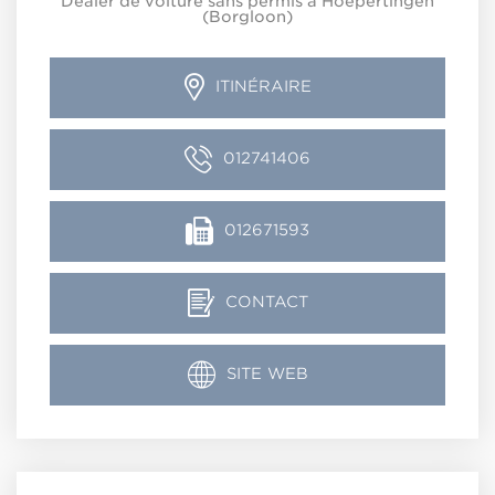
Dealer de voiture sans permis à Hoepertingen
(Borgloon)
ITINÉRAIRE
012741406
012671593
CONTACT
SITE WEB