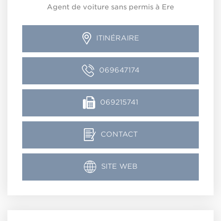
Agent de voiture sans permis à Ere
ITINÉRAIRE
069647174
069215741
CONTACT
SITE WEB