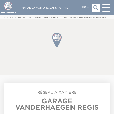
FR
N°1 DE LA VOITURE SANS PERMIS
ACCUEIL
>
TROUVEZ UN DISTRIBUTEUR
>
HAINAUT
>
UTILITAIRE SANS PERMIS AIXAM ERE
RÉSEAU
AIXAM
ERE
GARAGE
VANDERHAEGEN REGIS