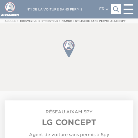
FR
N°1 DE LA VOITURE SANS PERMIS
ACCUEIL
>
TROUVEZ UN DISTRIBUTEUR
>
NAMUR
>
UTILITAIRE SANS PERMIS AIXAM SPY
RÉSEAU
AIXAM
SPY
LG CONCEPT
Agent de voiture sans permis à Spy